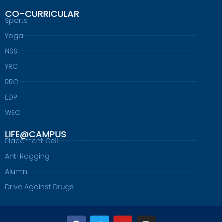
CO-CURRICULAR
Sports
Yoga
NSS
YRC
RRC
EDP
WEC
LIFE@CAMPUS
Placement Cell
Anti Ragging
Alumni
Drive Against Drugs
F
T
Y
I