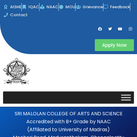
Skip
AISHE
IQAC
NAAC
MOU
Grievance
Feedback
to
Contact
content
F
T
Y
I
a
w
o
n
c
i
u
s
e
t
t
t
b
t
u
a
Apply Now
o
e
b
g
o
r
e
r
k
a
m
SRI MALOLAN COLLEGE OF ARTS AND SCIENCE
Accredited with B+ Grade by NAAC
(Affiliated to University of Madras)